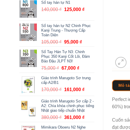
Sổ tay hán tự N1
140,000
₫
Giá
125,000
₫
Giá
gốc
hiện
là:
tại
Sổ tay hán tự N2 Chinh Phục
140,000 ₫.
là:
Kanji Trung - Thượng Cấp
125,000 ₫.
Toàn Diện
105,000
₫
Giá
95,000
₫
Giá
gốc
hiện
Sổ Tay Hán Tự N3: Chinh
là:
tại
Phục 350 Kanji Cốt Lõi, Đảm
105,000 ₫.
là:
Bảo Đậu JLPT N3!
95,000 ₫.
75,000
₫
Giá
67,000
₫
Giá
gốc
hiện
Giáo trình Marugoto Sơ trung
là:
tại
cấp A2/B1
Mô tả
75,000 ₫.
là:
170,000
₫
Giá
161,000
₫
Giá
67,000 ₫.
gốc
hiện
Perfect i
Giáo trình Marugoto Sơ cấp 2 -
là:
tại
A2: Chìa khóa chinh phục tiếng
60%) tro
170,000 ₫.
là:
Nhật giao tiếp chuẩn Nhật
161,000 ₫.
380,000
₫
Giá
361,000
₫
Giá
Cuốn sác
gốc
hiện
đạt được
Mimikara Oboeru N2 Nghe
là:
tại