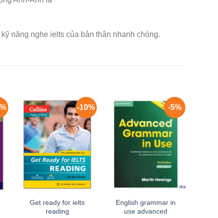
ển kỹ năng nghe ielts của bản thân nhanh chóng.
7%
-10%
-5%
Get ready for ielts
English grammar in
reading
use advanced