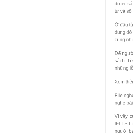
được sắp
từ và số
Ở đầu từ
dung đó 
cũng như
Để người
sách. Từ
những lỗ
Xem thê
File ngh
nghe bài 
Vì vậy, c
IELTS Li
người bạ