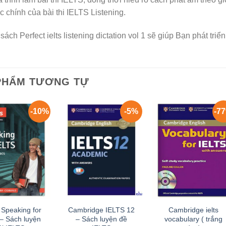
c chính của bài thi IELTS Listening.
sách Perfect ielts listening dictation vol 1 sẽ giúp Bạn phát tri
PHẨM TƯƠNG TỰ
-10%
-5%
-7
 Speaking for
Cambridge IELTS 12
Cambridge ielts
– Sách luyện
– Sách luyện đề
vocabulary ( trắng