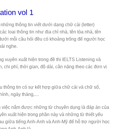
ation vol 1
về những thông tin viết dưới dạng chữ cái (letter)
ác loại thông tin như địa chỉ nhà, tên tòa nhà, tên
 dưới mỗi câu hỏi đều có khoảng trống để người học
bài nghe.
g xuyên xuất hiện trong đề thi IELTS Listening và
n, chi phí, thời gian, độ dài, cân nặng theo các đơn vị
u thông tin có sự kết hợp giữa chữ cái và chữ số,
chính, ngày tháng,…
nh việc nắm được những từ chuyên dụng là đáp án của
n xuất hiện trong phần này và những từ thiết yếu
nhau giữa tiếng Anh-Anh và Anh-Mỹ để hỗ trợ người học
giọng Anh-Anh là