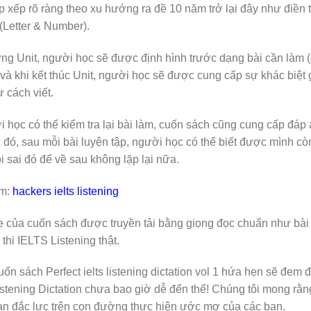
 xếp rõ ràng theo xu hướng ra đề 10 năm trở lại đây như điền t
 (Letter & Number).
ng Unit, người học sẽ được định hình trước dạng bài cần làm 
và khi kết thúc Unit, người học sẽ được cung cấp sự khác biệt
 cách viết.
 học có thể kiểm tra lại bài làm, cuốn sách cũng cung cấp đáp
 đó, sau mỗi bài luyện tập, người học có thể biết được mình cò
i sai đó để về sau không lặp lại nữa.
m:
hackers ielts listening
e của cuốn sách được truyền tải bằng giọng đọc chuẩn như bài 
thi IELTS Listening thật.
uốn sách Perfect ielts listening dictation vol 1 hứa hẹn sẽ đem 
stening Dictation chưa bao giờ dễ đến thế! Chúng tôi mong rằng 
n đắc lực trên con đường thực hiện ước mơ của các bạn.