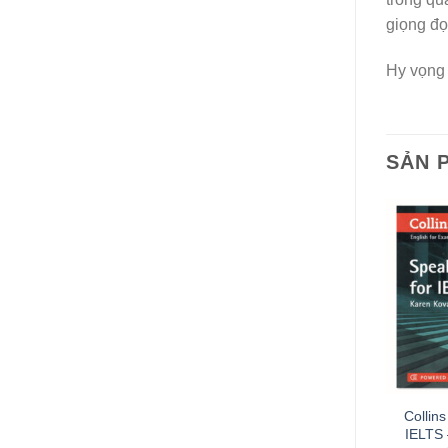
giọng đọ
Hy vọng 
SẢN 
Collins
IELTS 