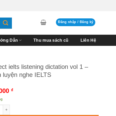
Đăng nhập / Đăng ký
ớng Dẫn
Thu mua sách cũ
Liên Hệ
ct ielts listening dictation vol 1 –
 luyện nghe IELTS
,000
₫
ng
 ielts listening dictation vol 1 - Sách luyện nghe IELTS số lượng