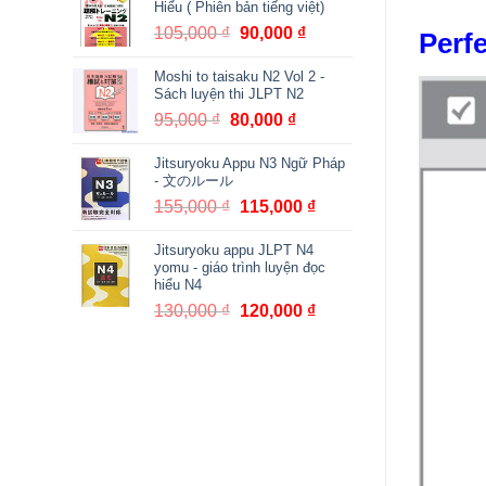
Hiểu ( Phiên bản tiếng việt)
380,000 ₫.
là:
105,000
₫
Giá
90,000
₫
Giá
Perfe
361,000 ₫.
gốc
hiện
Moshi to taisaku N2 Vol 2 -
là:
tại
Sách luyện thi JLPT N2
105,000 ₫.
là:
95,000
₫
Giá
80,000
₫
Giá
90,000 ₫.
gốc
hiện
Jitsuryoku Appu N3 Ngữ Pháp
là:
tại
- 文のルール
95,000 ₫.
là:
155,000
₫
Giá
115,000
₫
Giá
80,000 ₫.
gốc
hiện
Jitsuryoku appu JLPT N4
là:
tại
yomu - giáo trình luyện đọc
155,000 ₫.
là:
hiểu N4
115,000 ₫.
130,000
₫
Giá
120,000
₫
Giá
gốc
hiện
là:
tại
130,000 ₫.
là:
120,000 ₫.