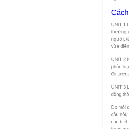
Cách 
UNIT 1 Le
thường x
người, t
vừa điền
UNIT 2 N
phân loại
đo tươn
UNIT 3 L
đồng thờ
Do mỗi c
câu hỏi,
cần biết
trong qu