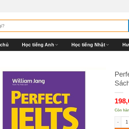
 chủ
Học tiếng Anh
Học tiếng Nhật
Hư
Perfe
Sách
198
Còn hà
Perfect