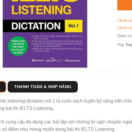
Chính s
Chính sá
Danh m
Thẻ:
Per
THANH TOÁN & SHIP HÀNG
elts listening dictation vol 1 là cuốn sách luyện kỹ năng viết c
ng bài thi IELTS Listening.
h cung cấp đa dạng các bài tập với những từ ngữ chuyên ngàn
 số điểm như mong muốn trong bài thi IELTS Listening.