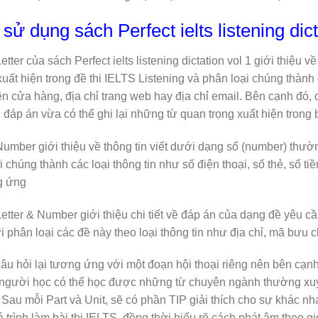
sử dụng sách Perfect ielts listening dict
tter của sách Perfect ielts listening dictation vol 1 giới thiệu 
uất hiện trong đề thi IELTS Listening và phân loại chúng thành c
ên cửa hàng, địa chỉ trang web hay địa chỉ email. Bên cạnh đó,
 đáp án vừa có thể ghi lại những từ quan trọng xuất hiện trong 
umber giới thiệu về thông tin viết dưới dạng số (number) thườn
 chúng thành các loại thông tin như số điện thoại, số thẻ, số tiề
g ứng
etter & Number giới thiệu chi tiết về đáp án của dạng đề yêu cầ
i phân loại các đề này theo loại thông tin như địa chỉ, mã bưu 
âu hỏi lại tương ứng với một đoạn hội thoại riêng nên bên cạ
 người học có thể học được những từ chuyên ngành thường xuyê
. Sau mỗi Part và Unit, sẽ có phần TIP giải thích cho sự khác 
á trình làm bài thi IELTS, đồng thời hiểu rõ cách phát âm theo 