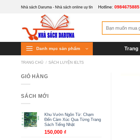
Bỏ
Hotline:
0984675885
Nhà sách Daruma - Nhà sách online uy tín
qua
nội
Tìm
dung
kiếm:
Danh mục sản phẩm
Trang
TRANG CHỦ
/
SÁCH LUYỆN IELTS
GIỎ HÀNG
SÁCH MỚI
Khu Vườn Ngôn Từ: Chạm
Đến Cảm Xúc Qua Từng Trang
Sách Tiếng Nhật
150,000
₫