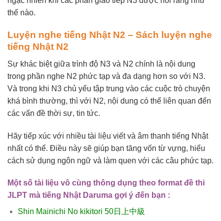
ngạc nhiên khi các phần giao tiếp N3 được nói ràng như
thế nào.
Luyện nghe tiếng Nhật N2 – Sách luyện nghe
tiếng Nhật N2
Sự khác biệt giữa trình độ N3 và N2 chính là nội dung
trong phần nghe N2 phức tạp và đa dạng hơn so với N3.
Và trong khi N3 chủ yếu tập trung vào các cuộc trò chuyện
khá bình thường, thì với N2, nội dung có thể liên quan đến
các vấn đề thời sự, tin tức.
Hãy tiếp xúc với nhiều tài liệu viết và âm thanh tiếng Nhật
nhất có thể. Điều này sẽ giúp bạn tăng vốn từ vựng, hiểu
cách sử dụng ngôn ngữ và làm quen với các câu phức tạp.
Một số tài liệu vô cùng thông dụng theo format đề thi
JLPT mà tiếng Nhật Daruma gợi ý đến bạn :
Shin Mainichi No kikitori 50日上中級