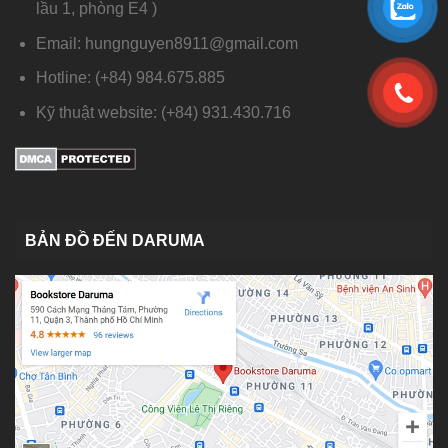
lầu 1, phòng E4 )
Email: hungnguyen8911@gmail.com
Hotline: (+84) 984.675.885
Kỹ thuật website: (+84) 931.430.716
BẢN ĐỒ ĐẾN DARUMA