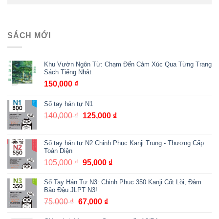
SÁCH MỚI
Khu Vườn Ngôn Từ: Chạm Đến Cảm Xúc Qua Từng Trang
Sách Tiếng Nhật
150,000
₫
Sổ tay hán tự N1
140,000
₫
Giá
125,000
₫
Giá
gốc
hiện
là:
tại
Sổ tay hán tự N2 Chinh Phục Kanji Trung - Thượng Cấp
140,000 ₫.
là:
Toàn Diện
125,000 ₫.
105,000
₫
Giá
95,000
₫
Giá
gốc
hiện
Sổ Tay Hán Tự N3: Chinh Phục 350 Kanji Cốt Lõi, Đảm
là:
tại
Bảo Đậu JLPT N3!
105,000 ₫.
là:
75,000
₫
Giá
67,000
₫
Giá
95,000 ₫.
gốc
hiện