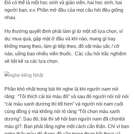
Đó có thể là một học sinh và giáo viên, hai học sinh, hai
người bạn, v.v. Phần mở đầu của mọi câu hỏi đều giống
nhau.
Họ thường quyết định phải làm gì từ một số lựa chọn, ví
dụ: mua quà, gặp mặt ở đâu và khi nào, mang gì hay
không mang theo, làm gì tiếp theo, đồ vật màu sắc / cỡ
nào, uống bao nhiêu viên thuốc. Các câu hỏi trắc nghiệm
sẽ liệt kê ra các lựa chọn.
Phần khó nhất trong bài thi nghe là khi người nam nói
răng: “Tôi thích cái túi màu đỏ” và sau đó người nói nữ nói
“cái màu xanh dương thì tốt hơn” và người nói nam cuối
cùng đồng ý mà không nói rõ ràng “Tôi chọn màu xanh
dương”. Sau đó, bài thi sẽ hỏi bạn người nam đã chọntúi
màu gì?. Bạn phải lắng nghe một cách cẩn thận. Chỉ vì bạn
nghe thấy màu đỏ được đề cập trong đoạn hội thoại và