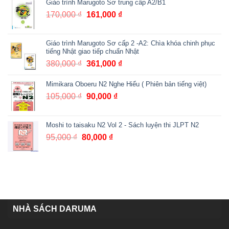
Giáo trình Marugoto Sơ trung cấp A2/B1
là:
tại
75,000 ₫.
là:
170,000
₫
Giá
161,000
₫
Giá
67,000 ₫.
gốc
hiện
là:
tại
Giáo trình Marugoto Sơ cấp 2 -A2: Chìa khóa chinh phục
170,000 ₫.
là:
tiếng Nhật giao tiếp chuẩn Nhật
161,000 ₫.
380,000
₫
Giá
361,000
₫
Giá
gốc
hiện
Mimikara Oboeru N2 Nghe Hiểu ( Phiên bản tiếng việt)
là:
tại
380,000 ₫.
là:
105,000
₫
Giá
90,000
₫
Giá
361,000 ₫.
gốc
hiện
là:
tại
Moshi to taisaku N2 Vol 2 - Sách luyện thi JLPT N2
105,000 ₫.
là:
95,000
₫
Giá
80,000
₫
Giá
90,000 ₫.
gốc
hiện
là:
tại
95,000 ₫.
là:
80,000 ₫.
NHÀ SÁCH DARUMA