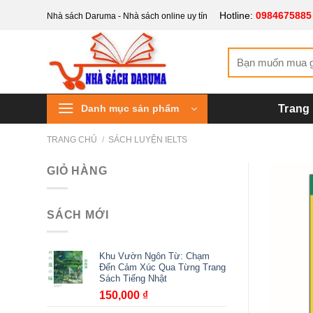
Bỏ
Hotline:
0984675885
Nhà sách Daruma - Nhà sách online uy tín
qua
nội
Tìm
dung
kiếm:
Danh mục sản phẩm
Trang
TRANG CHỦ
/
SÁCH LUYỆN IELTS
GIỎ HÀNG
SÁCH MỚI
Khu Vườn Ngôn Từ: Chạm
Đến Cảm Xúc Qua Từng Trang
Sách Tiếng Nhật
150,000
₫