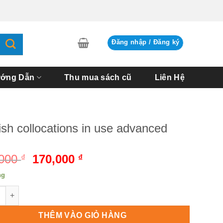
Đăng nhập / Đăng ký
ớng Dẫn
Thu mua sách cũ
Liên Hệ
ish collocations in use advanced
,000
Giá
170,000
Giá
₫
₫
gốc
hiện
ng
là:
tại
h collocations in use advanced số lượng
190,000 ₫.
là:
170,000 ₫.
THÊM VÀO GIỎ HÀNG