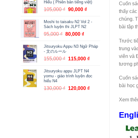
Hiểu ( Phiên bản tiếng việt)
Cuốn sác
380,000 ₫.
là:
105,000
₫
Giá
90,000
₫
Giá
thấy các
361,000 ₫.
gốc
hiện
chúng. T
Moshi to taisaku N2 Vol 2 -
là:
tại
bài tập 
Sách luyện thi JLPT N2
105,000 ₫.
là:
95,000
₫
Giá
80,000
₫
Giá
90,000 ₫.
gốc
hiện
Trước ti
Jitsuryoku Appu N3 Ngữ Pháp
là:
tại
trung và
- 文のルール
95,000 ₫.
là:
viên và 
155,000
₫
Giá
115,000
₫
Giá
80,000 ₫.
tương p
gốc
hiện
Jitsuryoku appu JLPT N4
là:
tại
yomu - giáo trình luyện đọc
Cuốn sách
155,000 ₫.
là:
hiểu N4
115,000 ₫.
bài học 
130,000
₫
Giá
120,000
₫
Giá
gốc
hiện
Xem thê
là:
tại
130,000 ₫.
là:
Engl
120,000 ₫.