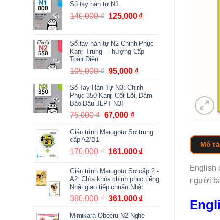
Sổ tay hán tự N1
140,000
₫
Giá
125,000
₫
Giá
gốc
hiện
là:
tại
Sổ tay hán tự N2 Chinh Phục
140,000 ₫.
là:
Kanji Trung - Thượng Cấp
125,000 ₫.
Toàn Diện
105,000
₫
Giá
95,000
₫
Giá
gốc
hiện
Sổ Tay Hán Tự N3: Chinh
là:
tại
Phục 350 Kanji Cốt Lõi, Đảm
105,000 ₫.
là:
Bảo Đậu JLPT N3!
95,000 ₫.
75,000
₫
Giá
67,000
₫
Giá
gốc
hiện
Giáo trình Marugoto Sơ trung
là:
tại
cấp A2/B1
Mô tả
75,000 ₫.
là:
170,000
₫
Giá
161,000
₫
Giá
67,000 ₫.
gốc
hiện
English 
Giáo trình Marugoto Sơ cấp 2 -
là:
tại
A2: Chìa khóa chinh phục tiếng
người bả
170,000 ₫.
là:
Nhật giao tiếp chuẩn Nhật
161,000 ₫.
380,000
₫
Giá
361,000
₫
Giá
Engl
gốc
hiện
Mimikara Oboeru N2 Nghe
là:
tại