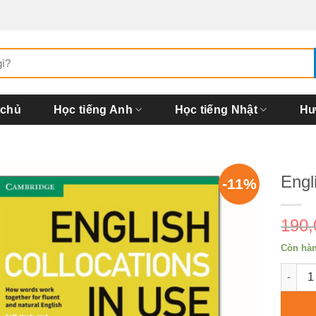
 chủ
Học tiếng Anh
Học tiếng Nhật
Hư
Engl
-11%
190
Còn hà
Englis