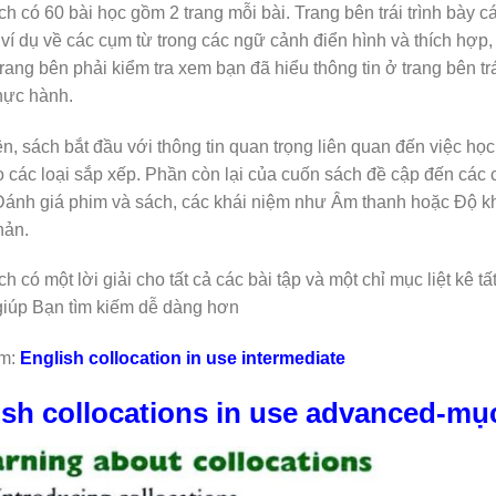
h có 60 bài học gồm 2 trang mỗi bài. Trang bên trái trình bày c
 ví dụ về các cụm từ trong các ngữ cảnh điển hình và thích hợp,
rang bên phải kiểm tra xem bạn đã hiểu thông tin ở trang bên t
thực hành.
ên, sách bắt đầu với thông tin quan trọng liên quan đến việc họ
o các loại sắp xếp. Phần còn lại của cuốn sách đề cập đến các
Đánh giá phim và sách, các khái niệm như Âm thanh hoặc Độ 
hản.
 có một lời giải cho tất cả các bài tập và một chỉ mục liệt kê tấ
giúp Bạn tìm kiếm dễ dàng hơn
m:
English collocation in use intermediate
ish collocations in use advanced-mụ