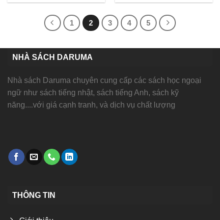
5
5
đánh
đánh
giá
giá
1
2
3
4
5
NHÀ SÁCH DARUMA
Nhà sách Daruma chuyên cung cấp các sách học ngoại
ngữ như sách tiếng nhật, sách tiếng Anh, sách kỹ
năng....với giá cạnh tranh, và dịch vụ chất lượng
THÔNG TIN