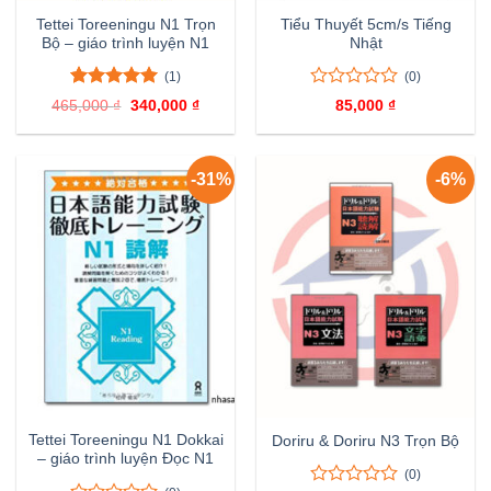
Tettei Toreeningu N1 Trọn
Tiểu Thuyết 5cm/s Tiếng
Bộ – giáo trình luyện N1
Nhật
(1)
(0)
5.00
1
trên 5
0
0
465,000
₫
Giá
340,000
₫
Giá
85,000
₫
đánh giá
trên
gốc
hiện
là:
tại
5
465,000 ₫.
là:
đánh
340,000 ₫.
giá
-31%
-6%
Tettei Toreeningu N1 Dokkai
Doriru & Doriru N3 Trọn Bộ
– giáo trình luyện Đọc N1
(0)