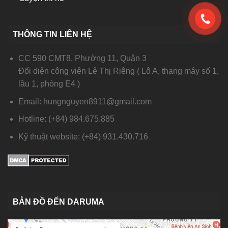
THÔNG TIN LIÊN HỆ
CC 590 CMT8, Phường 11, Quận 3
Đối diện công viên Lê Thị Riêng ( Lô A, thang máy số 1,
lầu 1, phòng E4 )
Email: hungnguyen8911@gmail.com
Hotline: (+84) 984.675.885
Kỹ thuật website: (+84) 931.430.716
BẢN ĐỒ ĐẾN DARUMA