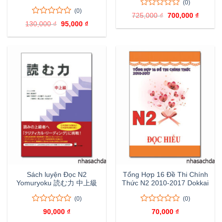
(0)
(0)
0
0
725,000
₫
Giá
700,000
₫
Giá
trên
0
0
gốc
hiện
130,000
₫
Giá
95,000
₫
Giá
là:
tại
5
trên
gốc
hiện
725,000 ₫.
là:
là:
tại
đánh
5
700,000
130,000 ₫.
là:
giá
đánh
95,000 ₫.
giá
Sách luyện Đọc N2
Tổng Hợp 16 Đề Thi Chính
Yomuryoku 読む力 中上級
Thức N2 2010-2017 Dokkai
(0)
(0)
0
0
0
0
90,000
₫
70,000
₫
trên
trên