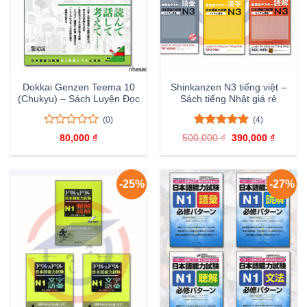
Dokkai Genzen Teema 10
Shinkanzen N3 tiếng việt –
(Chukyu) – Sách Luyện Đọc
Sách tiếng Nhật giá rẻ
(0)
(4)
0
0
5.00
4
trên 5
80,000
₫
500,000
₫
Giá
390,000
₫
Giá
trên
đánh giá
gốc
hiện
là:
tại
5
500,000 ₫.
là:
đánh
390,000
giá
-25%
-27%