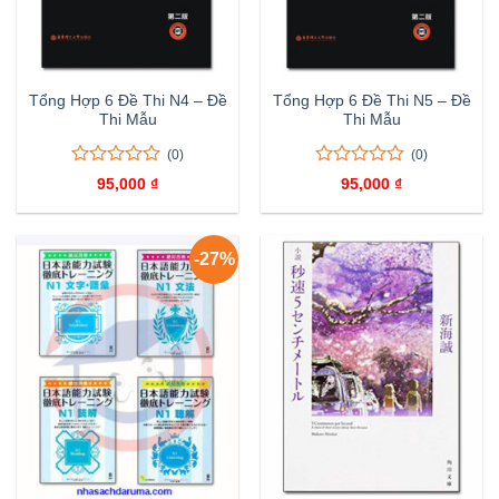
Tổng Hợp 6 Đề Thi N4 – Đề
Tổng Hợp 6 Đề Thi N5 – Đề
Thi Mẫu
Thi Mẫu
(0)
(0)
0
0
0
0
95,000
₫
95,000
₫
trên
trên
5
5
đánh
đánh
giá
giá
-27%