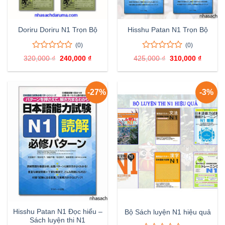
Doriru Doriru N1 Trọn Bộ
Hisshu Patan N1 Trọn Bộ
(0)
(0)
0
0
0
0
320,000
₫
Giá
240,000
₫
Giá
425,000
₫
Giá
310,000
₫
Giá
trên
trên
gốc
hiện
gốc
hiện
là:
tại
là:
tại
5
5
320,000 ₫.
là:
425,000 ₫.
là:
đánh
đánh
240,000 ₫.
310,000
giá
giá
-27%
-3%
Hisshu Patan N1 Đọc hiểu –
Bộ Sách luyện N1 hiệu quả
Sách luyện thi N1