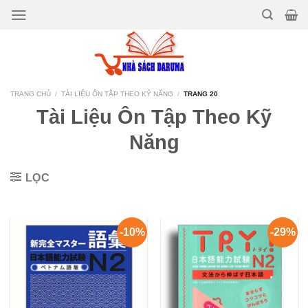
Bỏ
qua
nội
dung
TRANG CHỦ
/
TÀI LIỆU ÔN TẬP THEO KỸ NĂNG
/
TRANG 20
Tài Liệu Ôn Tập Theo Kỹ
Năng
LỌC
-10%
-29%