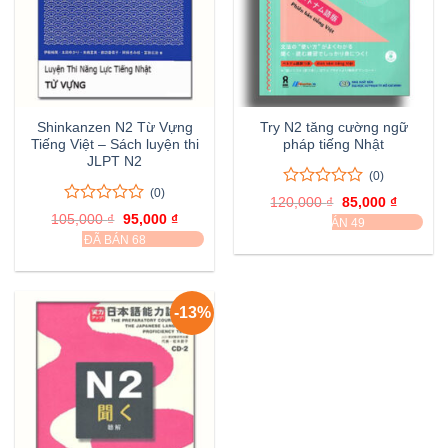
Shinkanzen N2 Từ Vựng
Try N2 tăng cường ngữ
Tiếng Việt – Sách luyện thi
pháp tiếng Nhật
JLPT N2
(0)
(0)
0
0
120,000
₫
Giá
85,000
₫
Giá
trên
0
0
gốc
hiện
105,000
₫
Giá
95,000
₫
Giá
ĐÃ BÁN 49
là:
tại
5
trên
gốc
hiện
ĐÃ BÁN 68
120,000 ₫.
là:
là:
tại
đánh
5
85,000 
105,000 ₫.
là:
giá
đánh
95,000 ₫.
giá
-13%