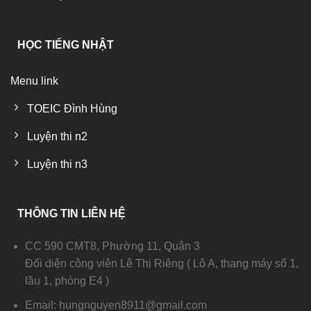
HỌC TIẾNG NHẬT
Menu link
TOEIC Đình Hùng
Luyện thi n2
Luyện thi n3
THÔNG TIN LIÊN HỆ
CC 590 CMT8, Phường 11, Quận 3
Đối diện công viên Lê Thị Riêng ( Lô A, thang máy số 1,
lầu 1, phòng E4 )
Email: hungnguyen8911@gmail.com