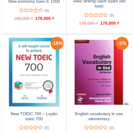
Toeic writing-Sách luyện viết
New economy toeic lc 1000
toeic
(0)
(0)
0
0
198,000
₫
Giá
179,000
₫
Giá
trên
0
0
gốc
hiện
178,000
₫
Giá
170,000
₫
Giá
là:
tại
5
trên
gốc
hiện
198,000 ₫.
là:
là:
tại
đánh
5
179,000 ₫.
178,000 ₫.
là:
giá
đánh
170,000
giá
-16%
-5%
New TOEIC 700 – Luyện
English vocabulary in use
toeic 700
elementary
(0)
(0)