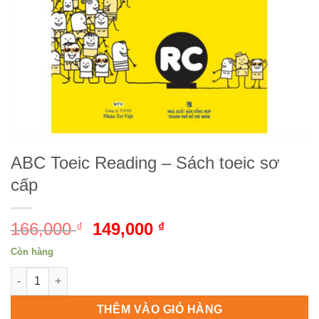
ABC Toeic Reading – Sách toeic sơ
cấp
166,000
Giá
149,000
Giá
₫
₫
gốc
hiện
Còn hàng
là:
tại
ABC Toeic Reading - Sách toeic sơ cấp số lượng
166,000 ₫.
là:
149,000 ₫.
THÊM VÀO GIỎ HÀNG