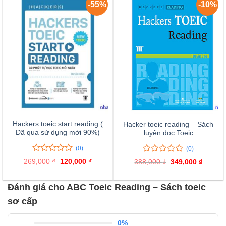
giá
-55%
-10%
Hackers toeic start reading (
Hacker toeic reading – Sách
Đã qua sử dụng mới 90%)
luyện đọc Toeic
(0)
(0)
0
0
0
0
269,000
₫
Giá
120,000
₫
Giá
388,000
₫
Giá
349,000
₫
Giá
trên
trên
gốc
hiện
gốc
hiện
là:
tại
là:
tại
5
5
269,000 ₫.
là:
388,000 ₫.
là:
đánh
đánh
Đánh giá cho ABC Toeic Reading – Sách toeic
120,000 ₫.
349,000
giá
giá
sơ cấp
0%