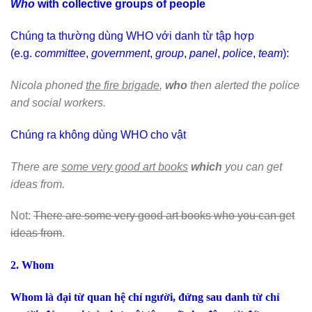
Who
with collective groups of people
Chúng ta thường dùng WHO với danh từ tập hợp
(e.g.
committee
,
government
,
group
,
panel
,
police
,
team
):
Nicola phoned
the fire brigade
,
who
then alerted the police
and social workers.
Chúng ra không dùng WHO cho vật
There are
some very good art books
which
you can get
ideas from.
Not:
There are some very good art books who you can get
ideas from
.
2. Whom
Whom là đại từ quan hệ chỉ người, đứng sau danh từ chỉ