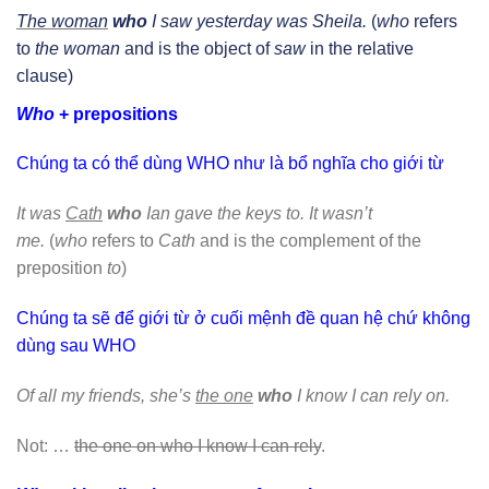
The woman
who
I saw yesterday was Sheila.
(
who
refers
to
the woman
and is the object of
saw
in the relative
clause)
Who
+ prepositions
Chúng ta có thể dùng WHO như là bổ nghĩa cho giới từ
It was
Cath
who
Ian gave the keys to. It wasn’t
me.
(
who
refers to
Cath
and is the complement of the
preposition
to
)
Chúng ta sẽ để giới từ ở cuối mệnh đề quan hệ chứ không
dùng sau WHO
Of all my friends, she’s
the one
who
I know I can rely on.
Not: …
the one on who I know I can rely
.