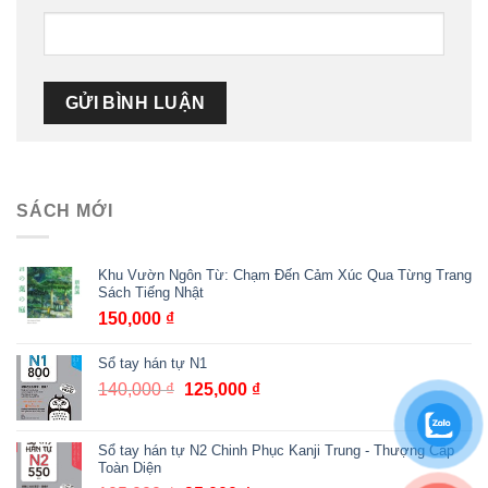
SÁCH MỚI
Khu Vườn Ngôn Từ: Chạm Đến Cảm Xúc Qua Từng Trang
Sách Tiếng Nhật
150,000
₫
Sổ tay hán tự N1
140,000
₫
Giá
125,000
₫
Giá
gốc
hiện
là:
tại
Sổ tay hán tự N2 Chinh Phục Kanji Trung - Thượng Cấp
140,000 ₫.
là:
Toàn Diện
125,000 ₫.