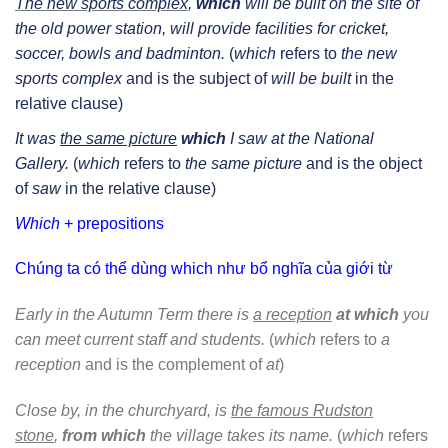
The new sports complex
,
which
will be built on the site of
the old power station, will provide facilities for cricket,
soccer, bowls and badminton.
(
which
refers to
the new
sports complex
and is the subject of
will be built
in the
relative clause)
It was
the same picture
which
I saw at the National
Gallery.
(
which
refers to
the same picture
and is the object
of
saw
in the relative clause)
Which
+ prepositions
Chúng ta có thể dùng which như bổ nghĩa của giới từ
Early in the Autumn Term there is
a reception
at which
you
can meet current staff and students.
(
which
refers to
a
reception
and is the complement of
at
)
Close by, in the churchyard, is
the famous Rudston
stone
,
from which
the village takes its name.
(
which
refers