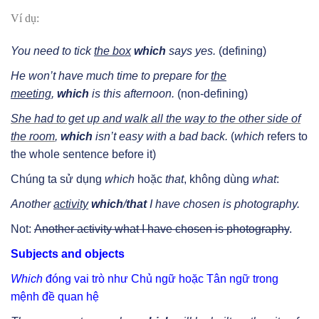
Ví dụ:
You need to tick
the box
which
says yes.
(defining)
He won’t have much time to prepare for
the
meeting
,
which
is this afternoon.
(non-defining)
She had to get up and walk all the way to the other side of
the room
,
which
isn’t easy with a bad back.
(
which
refers to
the whole sentence before it)
Chúng ta sử dụng
which
hoặc
that
, không dùng
what
:
Another
activity
which
/
that
I have chosen is photography.
Not:
Another activity what I have chosen is photography
.
Subjects and objects
Which
đóng vai trò như Chủ ngữ hoặc Tân ngữ trong
mệnh đề quan hệ