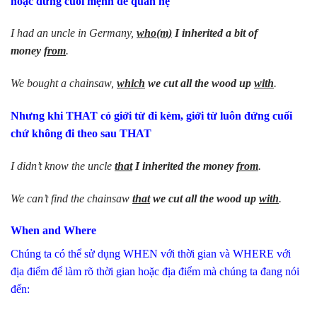
hoặc đứng cuối mệnh đề quan hệ
I had an uncle in Germany,
who(m)
I inherited a bit of
money
from
.
We bought a chainsaw,
which
we cut all the wood up
with
.
Nhưng khi THAT có giới từ đi kèm, giới từ luôn đứng cuối
chứ không đi theo sau THAT
I didn’t know the uncle
that
I inherited the money
from
.
We can’t find the chainsaw
that
we cut all the wood up
with
.
When and Where
Chúng ta có thể sử dụng WHEN với thời gian và WHERE với
địa điểm để làm rõ thời gian hoặc địa điểm mà chúng ta đang nói
đến: