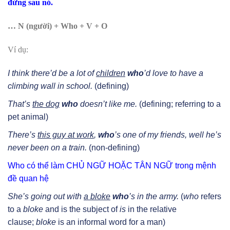
đứng sau nó.
… N (người) + Who + V + O
Ví dụ:
I think there’d be a lot of
children
who
’d love to have a
climbing wall in school.
(defining)
That’s
the dog
who
doesn’t like me.
(defining; referring to a
pet animal)
There’s
this guy at work
,
who
’s one of my friends, well he’s
never been on a train.
(non-defining)
Who có thể làm CHỦ NGỮ HOẶC TÂN NGỮ trong mệnh
đề quan hệ
She’s going out with
a bloke
who
’s in the army.
(
who
refers
to a
bloke
and is the subject of
is
in the relative
clause;
bloke
is an informal word for a man)