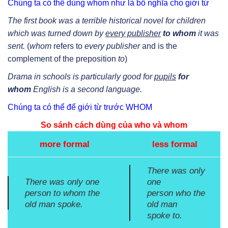
Chúng ta có thể dùng whom như là bổ nghĩa cho giới từ
The first book was a terrible historical novel for children
which was turned down by
every publisher
to whom
it was
sent.
(
whom
refers to
every publisher
and is the
complement of the preposition
to
)
Drama in schools is particularly good for
pupils
for
whom
English is a second language.
Chúng ta có thể để giới từ trước WHOM
So sánh cách dùng của who và whom
more formal
less formal
There was only
There was only one
one
person
to whom
the
person
who
the
old man spoke.
old man
spoke
to
.