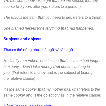
We met
somebody
last night
that
did the speech therapy
course two years after you.
(refers to a person)
The 8.30 is
the train
that
you need to get.
(refers to a thing)
She blamed herself for
everything
that
had happened.
Subjects and objects
That có thể dùng như chủ ngữ và tân ngữ
He finally remembers one lesson
that
his mum had taught
him early – Don’t take
money
that
doesn’t belong to
you.
(
that
refers to
money
and is the subject of
belong
in
the relative clause)
It’s
the same cooker
that
my mother has.
(
that
refers to
the
same cooker
and is the object of
has
in the relative clause)