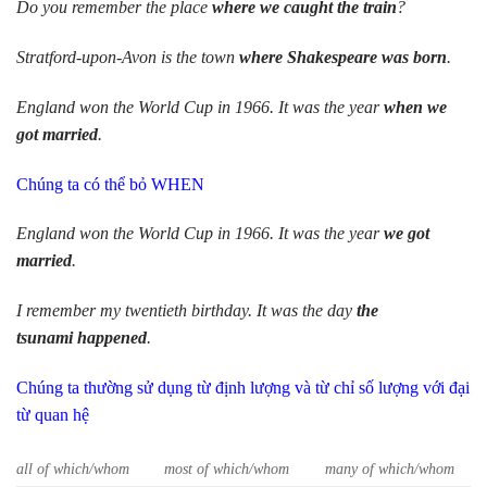
Do you remember the place
where we caught the train
?
Stratford-upon-Avon is the town
where Shakespeare was born
.
England won the World Cup in 1966. It was the year
when we
got married
.
Chúng ta có thể bỏ WHEN
England won the World Cup in 1966. It was the year
we got
married
.
I remember my twentieth birthday. It was the day
the
tsunami happened
.
Chúng ta thường sử dụng từ định lượng và từ chỉ số lượng với đại
từ quan hệ
all of which/whom
most of which/whom
many of which/whom