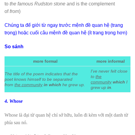
to
the famous Rudston stone
and is the complement
of
from
)
Chúng ta để giới từ ngay trước mệnh đề quan hệ (trang
trọng) hoặc cuối câu mệnh đề quan hệ (ít trang trọng hơn)
So sánh
more formal
more informal
I’ve never felt close
The title of the poem indicates that the
to
the
poet knows himself to be separated
community
which
I
from
the community
in
which
he grew up.
grew up
in
.
4. Whose
Whose là đại từ quan hệ chỉ sở hữu, luôn đi kèm với một danh từ
phía sau nó.