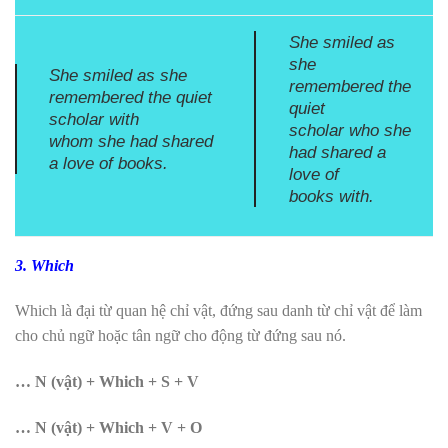
She smiled as
she
She smiled as she
remembered the
remembered the quiet
quiet
scholar
with
scholar
who
she
whom
she had shared
had shared a
a love of books.
love of
books
with
.
3. Which
Which là đại từ quan hệ chỉ vật, đứng sau danh từ chỉ vật để làm
cho chủ ngữ hoặc tân ngữ cho động từ đứng sau nó.
… N (vật) + Which + S + V
… N (vật) + Which + V + O