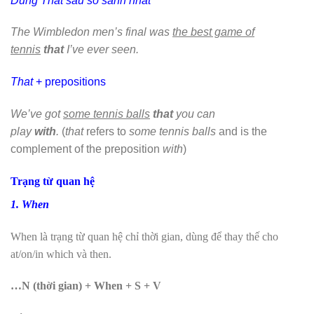
Dùng That sau so sánh nhất
The Wimbledon men’s final was
the best game of
tennis
that
I’ve ever seen.
That
+ prepositions
We’ve got
some tennis balls
that
you can
play
with
.
(
that
refers to
some tennis balls
and is the
complement of the preposition
with
)
Trạng từ quan hệ
1. When
When là trạng từ quan hệ chỉ thời gian, dùng để thay thế cho
at/on/in which và then.
…N (thời gian) + When + S + V