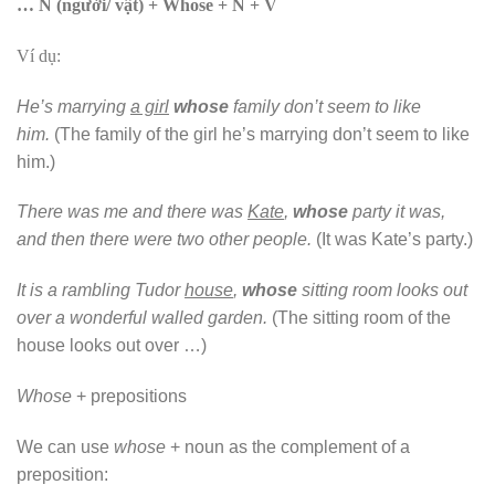
… N (người/ vật) + Whose + N + V
Ví dụ:
He’s marrying
a girl
whose
family don’t seem to like
him.
(The family of the girl he’s marrying don’t seem to like
him.)
There was me and there was
Kate
,
whose
party it was,
and then there were two other people.
(It was Kate’s party.)
It is a rambling Tudor
house
,
whose
sitting room looks out
over a wonderful walled garden.
(The sitting room of the
house looks out over …)
Whose
+ prepositions
We can use
whose
+ noun as the complement of a
preposition: