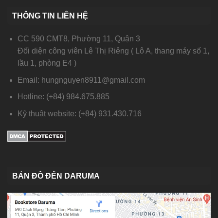
THÔNG TIN LIÊN HỆ
CC 590 CMT8, Phường 11, Quận 3
Đối diện công viên Lê Thị Riêng ( Lô A, thang máy số 1,
lầu 1, phòng E4 )
Email: hungnguyen8911@gmail.com
Hotline: (+84) 984.675.885
Kỹ thuật website: (+84) 931.430.716
BẢN ĐỒ ĐẾN DARUMA