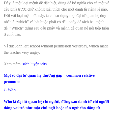
Đây là một loại mệnh đề đặc biệt, dùng để bổ nghĩa cho cả một vế
câu phía trước chứ không giải thích cho một danh từ riêng lẻ nào.
Đối với loại mệnh đề này, ta chỉ sử dụng một đại từ quan hệ duy
nhất là “which” và bắt buộc phải có dấu phẩy để tách hai mệnh
đề. “Which” đứng sau dấu phẩy và mệnh đề quan hệ nối tiếp luôn
ở cuối câu.
Ví dụ: John left school without permission yesterday, which made
the teacher very angry.
Xem thêm:
sách luyện ielts
Một số đại từ quan hệ thường gặp – common relative
pronouns
1. Who
Who là đại từ quan hệ chỉ người, đứng sau danh từ chỉ người
đóng vai trò như một chủ ngữ hoặc tân ngữ cho động từ