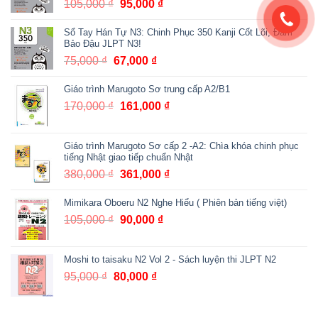
105,000
₫
Giá
95,000
₫
Giá
gốc
hiện
Sổ Tay Hán Tự N3: Chinh Phục 350 Kanji Cốt Lõi, Đảm
là:
tại
Bảo Đậu JLPT N3!
105,000 ₫.
là:
75,000
₫
Giá
67,000
₫
Giá
95,000 ₫.
gốc
hiện
Giáo trình Marugoto Sơ trung cấp A2/B1
là:
tại
75,000 ₫.
là:
170,000
₫
Giá
161,000
₫
Giá
67,000 ₫.
gốc
hiện
là:
tại
Giáo trình Marugoto Sơ cấp 2 -A2: Chìa khóa chinh phục
170,000 ₫.
là:
tiếng Nhật giao tiếp chuẩn Nhật
161,000 ₫.
380,000
₫
Giá
361,000
₫
Giá
gốc
hiện
Mimikara Oboeru N2 Nghe Hiểu ( Phiên bản tiếng việt)
là:
tại
380,000 ₫.
là:
105,000
₫
Giá
90,000
₫
Giá
361,000 ₫.
gốc
hiện
là:
tại
Moshi to taisaku N2 Vol 2 - Sách luyện thi JLPT N2
105,000 ₫.
là:
95,000
₫
Giá
80,000
₫
Giá
90,000 ₫.
gốc
hiện
là:
tại