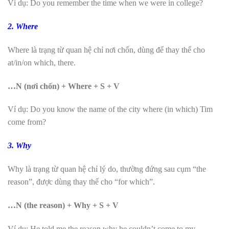
Ví dụ: Do you remember the time when we were in college?
2. Where
Where là trạng từ quan hệ chỉ nơi chốn, dùng để thay thế cho
at/in/on which, there.
…N (nơi chốn) + Where + S + V
Ví dụ: Do you know the name of the city where (in which) Tim
come from?
3. Why
Why là trạng từ quan hệ chỉ lý do, thường đứng sau cụm “the
reason”, được dùng thay thế cho “for which”.
…N (the reason) + Why + S + V
Ví dụ: He told me the reason why he couldn’t come to my