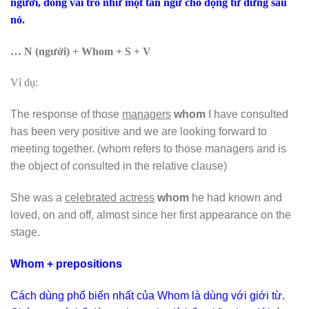
người, đóng vai trò như một tân ngữ cho động từ đứng sau
nó.
… N (người) + Whom + S + V
Ví dụ:
The response of those
managers
whom
I have consulted
has been very positive and we are looking forward to
meeting together. (whom refers to those managers and is
the object of consulted in the relative clause)
She was a
celebrated actress
whom
he had known and
loved, on and off, almost since her first appearance on the
stage.
Whom
+ prepositions
Cách dùng phổ biến nhất của Whom là dùng với giới từ.