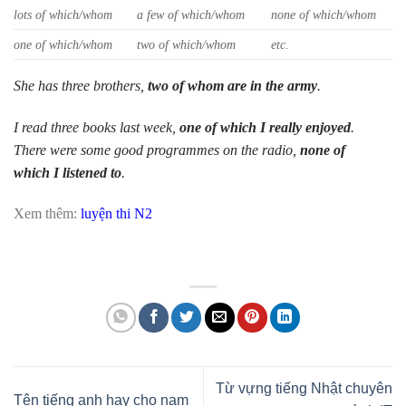
lots of which/whom
a few of which/whom
none of which/whom
one of which/whom
two of which/whom
etc.
She has three brothers,
two of whom are in the army
.
I read three books last week,
one of which I really enjoyed
.
There were some good programmes on the radio,
none of
which I listened to
.
Xem thêm:
luyện thi N2
Từ vựng tiếng Nhật chuyên
Tên tiếng anh hay cho nam