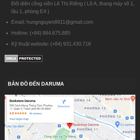
Đối diện công viên Lê Thị Riêng ( Lô A, thang máy số 1,
lầu 1, phòng E4 )
Email: hungnguyen8911@gmail.com
Hotline: (+84) 984.675.885
Kỹ thuật website: (+84) 931.430.716
BẢN ĐỒ ĐẾN DARUMA