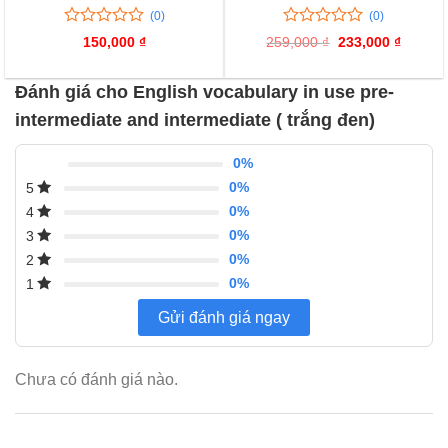
(0)
(0)
0
0
0
0
150,000
₫
259,000
₫
Giá
233,000
₫
Giá
trên
trên
gốc
hiện
là:
tại
5
5
259,000 ₫.
là:
đánh
đánh
Đánh giá cho English vocabulary in use pre-
233,000
giá
giá
intermediate and intermediate ( trắng đen)
0%
0%
5
0%
4
0%
3
0%
2
0%
1
Gửi đánh giá ngay
Chưa có đánh giá nào.