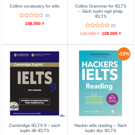
Collins Grammar for IELTS
Collins vocabulary for ielts
– Sách luyện ngữ pháp
(0)
IELTS
0
0
158,000
₫
(0)
trên
5
0
0
120,000
₫
Giá
108,000
₫
Giá
đánh
trên
gốc
hiện
giá
là:
tại
5
120,000 ₫.
là:
đánh
108,000
giá
-10%
Cambridge IELTS 9 – sách
Hacker ielts reading – Sách
luyện đề IELTS
luyện đọc IELTS