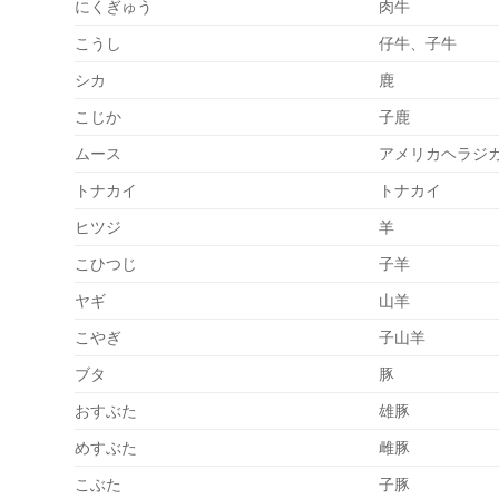
にくぎゅう
肉牛
こうし
仔牛、子牛
シカ
鹿
こじか
子鹿
ムース
アメリカヘラジ
トナカイ
トナカイ
ヒツジ
羊
こひつじ
子羊
ヤギ
山羊
こやぎ
子山羊
ブタ
豚
おすぶた
雄豚
めすぶた
雌豚
こぶた
子豚