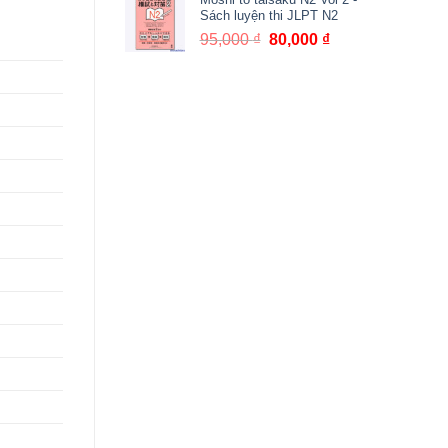
là:
tại
Sách luyện thi JLPT N2
105,000 ₫.
là:
95,000
₫
Giá
80,000
₫
Giá
90,000 ₫.
gốc
hiện
là:
tại
95,000 ₫.
là:
80,000 ₫.