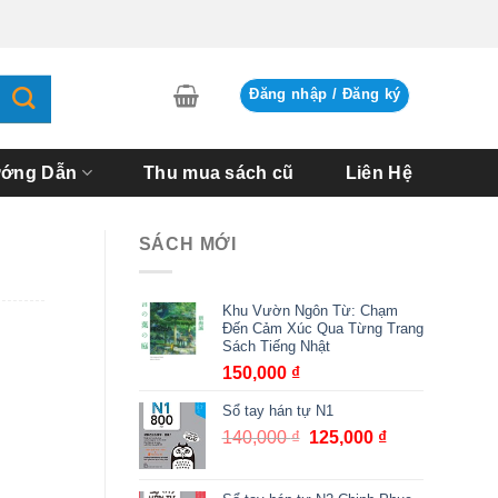
Đăng nhập / Đăng ký
ớng Dẫn
Thu mua sách cũ
Liên Hệ
SÁCH MỚI
Khu Vườn Ngôn Từ: Chạm
Đến Cảm Xúc Qua Từng Trang
Sách Tiếng Nhật
150,000
₫
Sổ tay hán tự N1
140,000
₫
Giá
125,000
₫
Giá
gốc
hiện
là:
tại