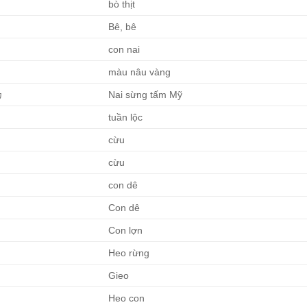
bò thịt
Bê, bê
con nai
màu nâu vàng
カ
Nai sừng tấm Mỹ
tuần lộc
cừu
cừu
con dê
Con dê
Con lợn
Heo rừng
Gieo
Heo con