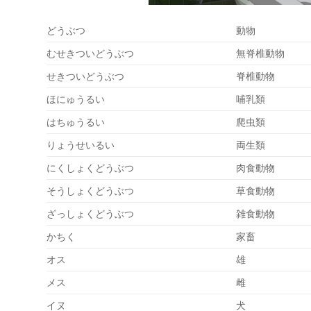
どうぶつ
動物
むせきついどうぶつ
無脊椎動物
せきついどうぶつ
脊椎動物
ほにゅうるい
哺乳類
はちゅうるい
爬虫類
りょうせいるい
両生類
にくしょくどうぶつ
肉食動物
そうしょくどうぶつ
草食動物
ざっしょくどうぶつ
雑食動物
かちく
家畜
オス
雄
メス
雌
イヌ
犬