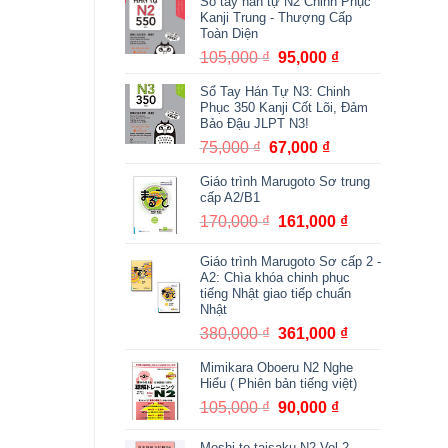
Sổ tay hán tự N2 Chinh Phục
140,000 ₫.
là:
Kanji Trung - Thượng Cấp
125,000 ₫.
Toàn Diện
105,000
₫
Giá
95,000
₫
Giá
gốc
hiện
Sổ Tay Hán Tự N3: Chinh
là:
tại
Phục 350 Kanji Cốt Lõi, Đảm
105,000 ₫.
là:
Bảo Đậu JLPT N3!
95,000 ₫.
75,000
₫
Giá
67,000
₫
Giá
gốc
hiện
Giáo trình Marugoto Sơ trung
là:
tại
cấp A2/B1
75,000 ₫.
là:
170,000
₫
Giá
161,000
₫
Giá
67,000 ₫.
gốc
hiện
Giáo trình Marugoto Sơ cấp 2 -
là:
tại
A2: Chìa khóa chinh phục
170,000 ₫.
là:
tiếng Nhật giao tiếp chuẩn
161,000 ₫.
Nhật
380,000
₫
Giá
361,000
₫
Giá
gốc
hiện
Mimikara Oboeru N2 Nghe
là:
tại
Hiểu ( Phiên bản tiếng việt)
380,000 ₫.
là:
105,000
₫
Giá
90,000
₫
Giá
361,000 ₫.
gốc
hiện
Moshi to taisaku N2 Vol 2 -