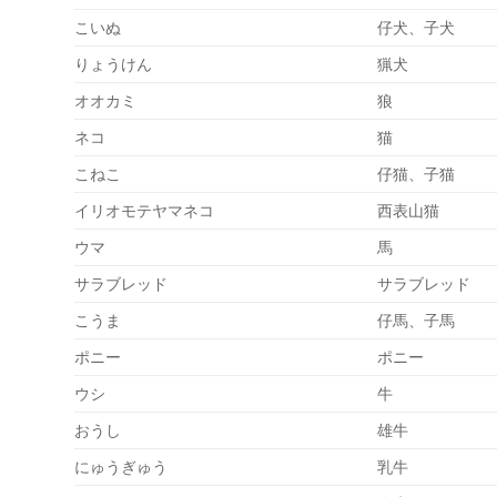
こいぬ
仔犬、子犬
りょうけん
猟犬
オオカミ
狼
ネコ
猫
こねこ
仔猫、子猫
イリオモテヤマネコ
西表山猫
ウマ
馬
サラブレッド
サラブレッド
こうま
仔馬、子馬
ポニー
ポニー
ウシ
牛
おうし
雄牛
にゅうぎゅう
乳牛