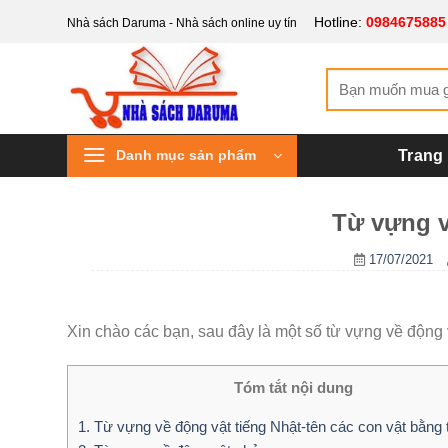
Bỏ
Hotline:
0984675885
Nhà sách Daruma - Nhà sách online uy tín
qua
nội
Tìm
dung
kiếm:
Danh mục sản phẩm
Trang
Từ vựng v
17/07/2021
Xin chào các bạn, sau đây là một số từ vựng về động
Tóm tắt nội dung
1.
Từ vựng về động vật tiếng Nhật-tên các con vật bằng 