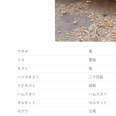
ウサギ
兎
リス
栗鼠
ネズミ
鼠
ハツカネズミ
二十日鼠
スナネズミ
砂鼠
ハムスター
ハムスター
モルモット
モルモット
モグラ
土竜