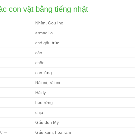
ác con vật bằng tiếng nhật
Nhím, Gou Ino
armadillo
chó gấu trúc
cáo
chồn
con lửng
Rái cá, rái cá
Hải ly
heo rừng
chịu
Gấu đen Mỹ
リー
Gấu xám, hoa râm