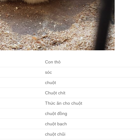
Con thỏ
sóc
chuột
Chuột chít
Thức ăn cho chuột
chuột đồng
chuột bạch
chuột chũi