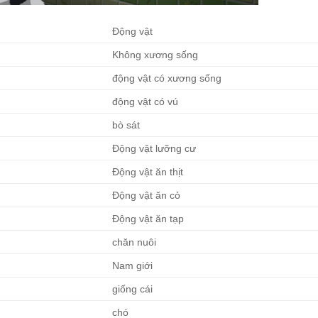
Động vật
Không xương sống
động vật có xương sống
động vật có vú
bò sát
Động vật lưỡng cư
Động vật ăn thịt
Động vật ăn cỏ
Động vật ăn tạp
chăn nuôi
Nam giới
giống cái
chó