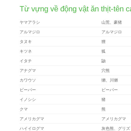
Từ vựng về động vật ăn thịt-tên c
ヤマアラシ
山荒、豪猪
アルマジロ
アルマジロ
タヌキ
狸
キツネ
狐
イタチ
鼬
アナグマ
穴熊
カワウソ
獺、川獺
ビーバー
ビーバー
イノシシ
猪
クマ
熊
アメリカグマ
アメリカグマ
ハイイログマ
灰色熊、グリズ