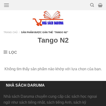
Bỏ
qua
nội
dung
TRANG CHỦ
/
SẢN PHẨM ĐƯỢC GẮN THẺ “TANGO N2”
Tango N2
LỌC
Không tìm thấy sản phẩm nào khớp với lựa chọn của bạn.
NHÀ SÁCH DARUMA
Nhà sách Daruma chuyên cung cấp các sách học ngoại
ngữ như sách tiếng nhật, sách tiếng Anh, sách kỹ