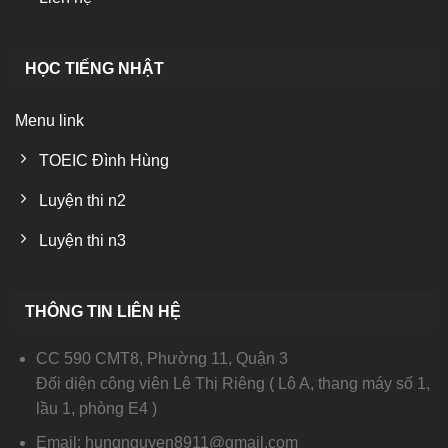
HỌC TIẾNG NHẬT
Menu link
TOEIC Đình Hùng
Luyện thi n2
Luyện thi n3
THÔNG TIN LIÊN HỆ
CC 590 CMT8, Phường 11, Quận 3
Đối diện công viên Lê Thị Riêng ( Lô A, thang máy số 1,
lầu 1, phòng E4 )
Email: hungnguyen8911@gmail.com