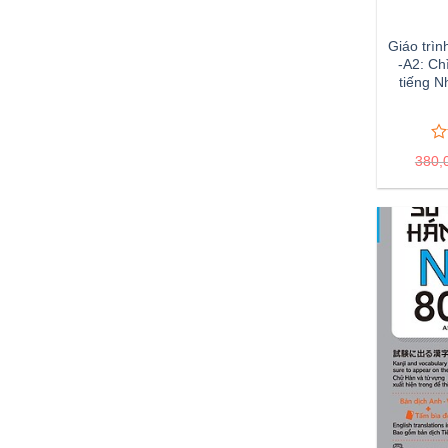
Giáo trì
-A2: Ch
tiếng N
0
0
380,
tr
5
đá
gi