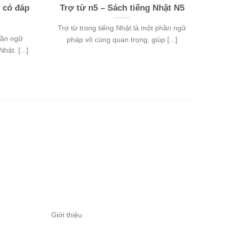
t có đáp
Trợ từ n5 – Sách tiếng Nhật N5
Trợ từ trong tiếng Nhật là một phần ngữ
Sách
hần ngữ
pháp vô cùng quan trọng, giúp [...]
hật. [...]
Giới thiệu
Chính