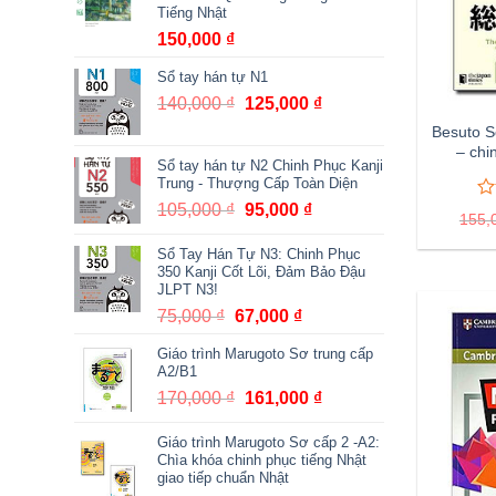
Tiếng Nhật
150,000
₫
Sổ tay hán tự N1
140,000
₫
Giá
125,000
₫
Giá
gốc
hiện
Besuto 
là:
tại
– chi
Sổ tay hán tự N2 Chinh Phục Kanji
140,000 ₫.
là:
Trung - Thượng Cấp Toàn Diện
125,000 ₫.
105,000
₫
Giá
95,000
₫
Giá
0
0
155,
tr
gốc
hiện
5
Sổ Tay Hán Tự N3: Chinh Phục
là:
tại
đá
350 Kanji Cốt Lõi, Đảm Bảo Đậu
105,000 ₫.
là:
gi
JLPT N3!
95,000 ₫.
75,000
₫
Giá
67,000
₫
Giá
gốc
hiện
Giáo trình Marugoto Sơ trung cấp
là:
tại
A2/B1
75,000 ₫.
là:
170,000
₫
Giá
161,000
₫
Giá
67,000 ₫.
gốc
hiện
Giáo trình Marugoto Sơ cấp 2 -A2:
là:
tại
Chìa khóa chinh phục tiếng Nhật
170,000 ₫.
là:
giao tiếp chuẩn Nhật
161,000 ₫.