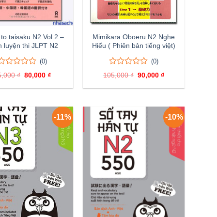
to taisaku N2 Vol 2 –
Mimikara Oboeru N2 Nghe
 luyện thi JLPT N2
Hiểu ( Phiên bản tiếng việt)
(0)
(0)
0
0
0
0
5,000
₫
Giá
80,000
₫
Giá
105,000
₫
Giá
90,000
₫
Giá
trên
trên
gốc
hiện
gốc
hiện
5
5
là:
tại
là:
tại
đánh
95,000 ₫.
là:
đánh
105,000 ₫.
là:
80,000 ₫.
90,000 ₫.
giá
giá
-11%
-10%