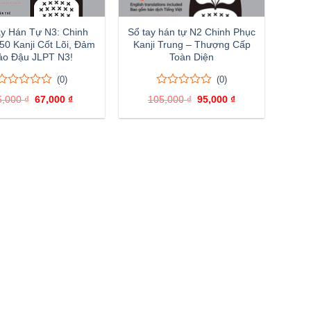
ay Hán Tự N3: Chinh
Sổ tay hán tự N2 Chinh Phục
50 Kanji Cốt Lõi, Đảm
Kanji Trung – Thượng Cấp
ảo Đậu JLPT N3!
Toàn Diện
(0)
(0)
0
0
0
0
5,000
₫
Giá
67,000
₫
Giá
105,000
₫
Giá
95,000
₫
Giá
trên
trên
gốc
hiện
gốc
hiện
5
5
là:
tại
là:
tại
đánh
75,000 ₫.
là:
đánh
105,000 ₫.
là:
67,000 ₫.
95,000 ₫.
giá
giá