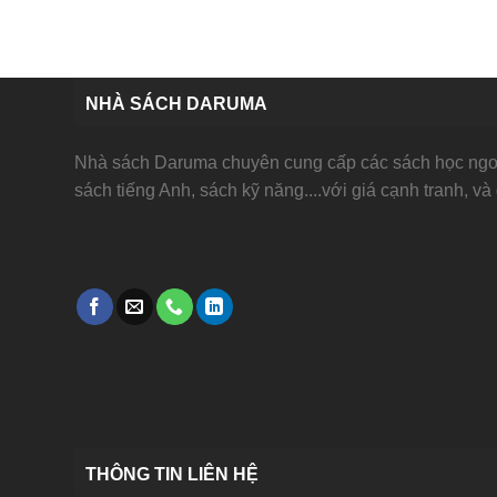
NHÀ SÁCH DARUMA
Nhà sách Daruma chuyên cung cấp các sách học ngoạ
sách tiếng Anh, sách kỹ năng....với giá cạnh tranh, và
THÔNG TIN LIÊN HỆ