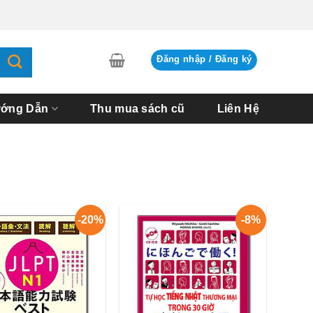
Đăng nhập / Đăng ký
ớng Dẫn
Thu mua sách cũ
Liên Hệ
-20%
-8%