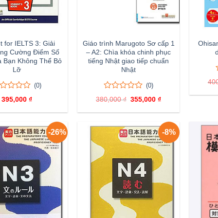
 for IELTS 3: Giải
Giáo trình Marugoto Sơ cấp 1
Ohisa
ng Cường Điểm Số
– A2: Chìa khóa chinh phục
à Bạn Không Thể Bỏ
tiếng Nhật giao tiếp chuẩn
Lỡ
Nhật
40
(0)
(0)
0
0
395,000
₫
380,000
₫
Giá
355,000
₫
Giá
ên
trên
gốc
hiện
5
là:
tại
nh
đánh
380,000 ₫.
là:
355,000 ₫.
á
giá
-26%
-8%