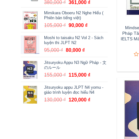
380,000
₫
Giá
361,000
₫
Giá
gốc
hiện
Mimikara Oboeru N2 Nghe Hiểu (
là:
tại
Phiên bản tiếng việt)
380,000 ₫.
là:
105,000
₫
Giá
90,000
₫
Giá
Mindset
361,000 ₫.
gốc
hiện
Pháp Tă
Moshi to taisaku N2 Vol 2 - Sách
là:
tại
IELTS M
luyện thi JLPT N2
105,000 ₫.
là:
95,000
₫
Giá
80,000
₫
Giá
90,000 ₫.
gốc
hiện
0
0
Jitsuryoku Appu N3 Ngữ Pháp - 文
là:
tại
tr
のルール
95,000 ₫.
là:
5
155,000
₫
Giá
115,000
₫
Giá
80,000 ₫.
đá
gi
gốc
hiện
Jitsuryoku appu JLPT N4 yomu -
là:
tại
giáo trình luyện đọc hiểu N4
155,000 ₫.
là:
130,000
₫
Giá
120,000
₫
Giá
115,000 ₫.
gốc
hiện
là:
tại
130,000 ₫.
là:
120,000 ₫.