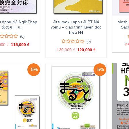
ku Appu N3 Ngữ Pháp
Jitsuryoku appu JLPT N4
Moshi 
– 文のルール
yomu – giáo trình luyện đọc
Sách
hiểu N4
(0)
(0)
000
₫
Giá
115,000
₫
Giá
9
ên
0
0
gốc
hiện
130,000
₫
Giá
120,000
₫
Giá
là:
tại
trên
gốc
hiện
nh
155,000 ₫.
là:
5
là:
tại
115,000 ₫.
á
đánh
130,000 ₫.
là:
120,000 ₫.
giá
-5%
-5%