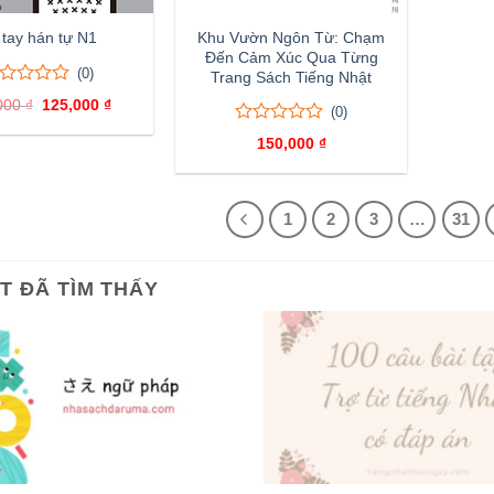
Khu Vườn Ngôn Từ: Chạm
 tay hán tự N1
Đến Cảm Xúc Qua Từng
(0)
Trang Sách Tiếng Nhật
000
₫
Giá
125,000
₫
Giá
(0)
ên
gốc
hiện
là:
tại
0
0
150,000
₫
nh
140,000 ₫.
là:
trên
125,000 ₫.
á
5
đánh
giá
1
2
3
…
31
ẾT ĐÃ TÌM THẤY