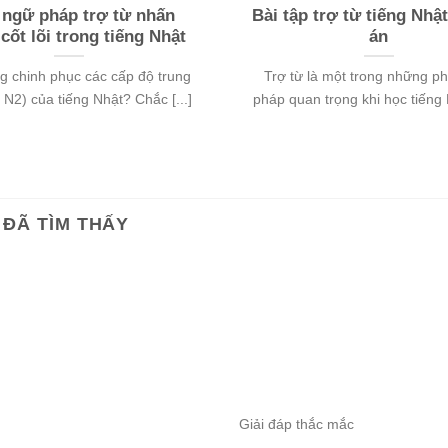
gữ pháp trợ từ nhấn
Bài tập trợ từ tiếng Nhậ
cốt lõi trong tiếng Nhật
án
g chinh phục các cấp độ trung
Trợ từ là một trong những p
 N2) của tiếng Nhật? Chắc [...]
pháp quan trọng khi học tiếng N
ĐÃ TÌM THẤY
Giải đáp thắc mắc