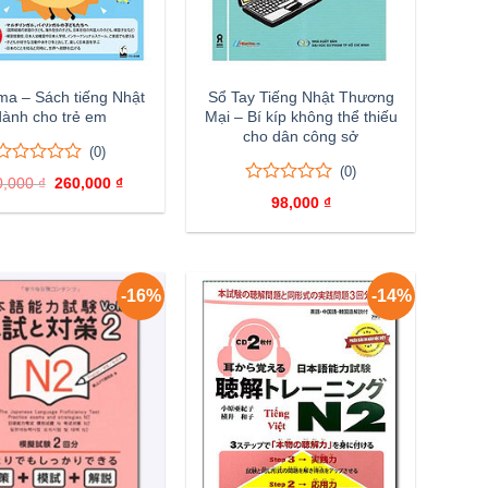
ma – Sách tiếng Nhật
Sổ Tay Tiếng Nhật Thương
dành cho trẻ em
Mại – Bí kíp không thể thiếu
cho dân công sở
(0)
(0)
0
0
0,000
₫
Giá
260,000
₫
Giá
trên
0
0
gốc
hiện
98,000
₫
5
là:
tại
trên
đánh
400,000 ₫.
là:
5
260,000 ₫.
giá
đánh
giá
-16%
-14%