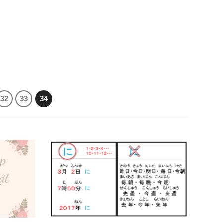
32
33
34