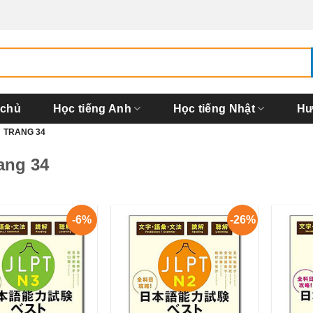
 chủ
Học tiếng Anh
Học tiếng Nhật
Hư
TRANG 34
ang 34
-6%
-26%