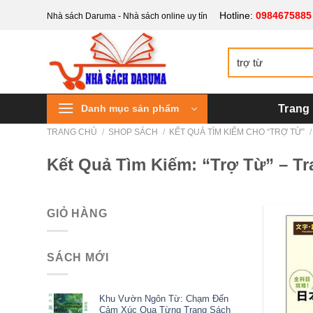
Bỏ
Hotline:
0984675885
Nhà sách Daruma - Nhà sách online uy tín
qua
nội
Tìm
dung
kiếm:
Danh mục sản phẩm
Trang
TRANG CHỦ
/
SHOP SÁCH
/
KẾT QUẢ TÌM KIẾM CHO “TRỢ TỪ”
/
Kết Quả Tìm Kiếm: “trợ Từ” – Tr
GIỎ HÀNG
SÁCH MỚI
Khu Vườn Ngôn Từ: Chạm Đến
Cảm Xúc Qua Từng Trang Sách