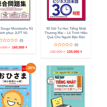
 Sougo Mondaishu N1
30 Giờ Tự Học Tiếng Nhật
hinh phục JLPT N1
Thương Mại – Lộ Trình Hiệu
Quả Cho Người Bận Rộn
(0)
(0)
0
0
0,000
₫
Giá
160,000
₫
Giá
trên
0
0
gốc
hiện
130,000
₫
Giá
120,000
₫
Giá
5
là:
tại
trên
gốc
hiện
đánh
200,000 ₫.
là:
5
là:
tại
160,000 ₫.
giá
đánh
130,000 ₫.
là:
120,000 ₫.
giá
-35%