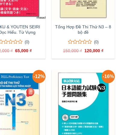
KU & YOUTEN SEIRI
Tổng Hợp Đề Thi Thử N3 – 8
Đọc Hiểu. Từ Vựng
bộ đề
(0)
(0)
0
0
0
0
2,000
₫
Giá
65,000
₫
Giá
150,000
₫
Giá
120,000
₫
Giá
trên
trên
gốc
hiện
gốc
hiện
5
5
là:
tại
là:
tại
đánh
72,000 ₫.
là:
đánh
150,000 ₫.
là:
65,000 ₫.
120,000 ₫.
giá
giá
-12%
-16%