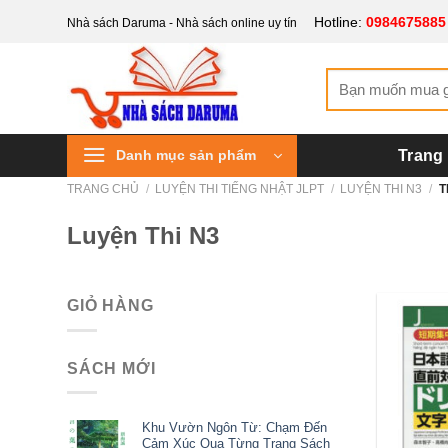
Bỏ
Hotline:
0984675885
Nhà sách Daruma - Nhà sách online uy tín
qua
nội
Tìm
dung
kiếm:
Danh mục sản phẩm
Trang
TRANG CHỦ
/
LUYỆN THI TIẾNG NHẬT JLPT
/
LUYỆN THI N3
/
T
Luyện Thi N3
GIỎ HÀNG
SÁCH MỚI
Khu Vườn Ngôn Từ: Chạm Đến
Cảm Xúc Qua Từng Trang Sách