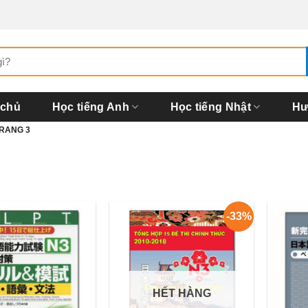
 chủ
Học tiếng Anh
Học tiếng Nhật
Hư
RANG 3
-33%
HẾT HÀNG