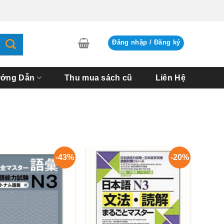
Đăng nhập / Đăng ký
ớng Dẫn
Thu mua sách cũ
Liên Hệ
-43%
-20%