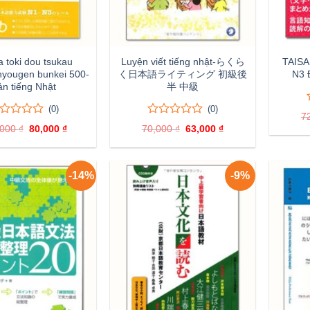
 toki dou tsukau
Luyện viết tiếng nhật-らくら
TAISA
hyougen bunkei 500-
く日本語ライティング 初級後
N3 
ản tiếng Nhật
半 中級
(0)
(0)
7
0
0
,000
₫
Giá
80,000
₫
Giá
70,000
₫
Giá
63,000
₫
Giá
ên
trên
gốc
hiện
gốc
hiện
5
là:
tại
là:
tại
nh
115,000 ₫.
là:
đánh
70,000 ₫.
là:
80,000 ₫.
63,000 ₫.
á
giá
-14%
-9%