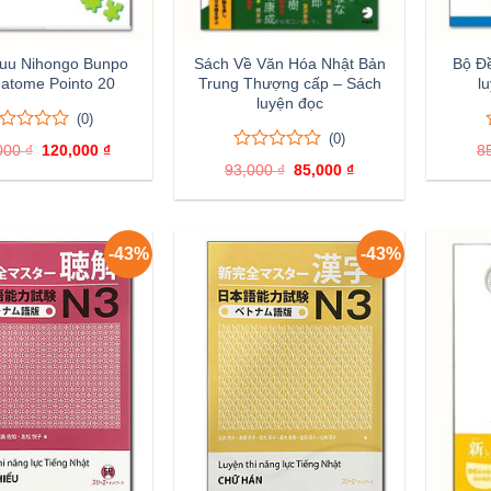
uu Nihongo Bunpo
Sách Về Văn Hóa Nhật Bản
Bộ Đề
atome Pointo 20
Trung Thượng cấp – Sách
l
luyện đọc
(0)
(0)
000
₫
Giá
120,000
₫
Giá
8
ên
0
0
gốc
hiện
93,000
₫
Giá
85,000
₫
Giá
là:
tại
trên
gốc
hiện
nh
140,000 ₫.
là:
5
là:
tại
120,000 ₫.
á
đánh
93,000 ₫.
là:
85,000 ₫.
giá
-43%
-43%