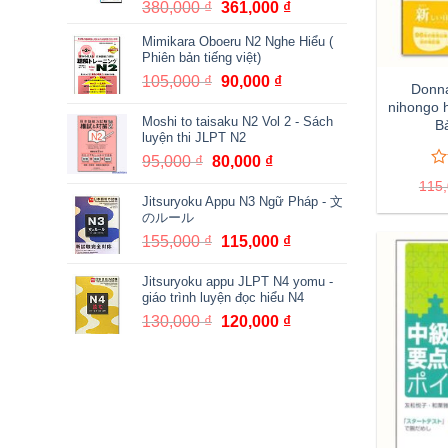
380,000
₫
Giá
361,000
₫
Giá
gốc
hiện
Mimikara Oboeru N2 Nghe Hiểu (
là:
tại
Phiên bản tiếng việt)
380,000 ₫.
là:
105,000
₫
Giá
90,000
₫
Giá
Donna
361,000 ₫.
gốc
hiện
nihongo 
Moshi to taisaku N2 Vol 2 - Sách
là:
tại
B
luyện thi JLPT N2
105,000 ₫.
là:
95,000
₫
Giá
80,000
₫
Giá
90,000 ₫.
0
0
gốc
hiện
115
tr
Jitsuryoku Appu N3 Ngữ Pháp - 文
là:
tại
5
のルール
95,000 ₫.
là:
đá
155,000
₫
Giá
115,000
₫
Giá
gi
80,000 ₫.
gốc
hiện
Jitsuryoku appu JLPT N4 yomu -
là:
tại
giáo trình luyện đọc hiểu N4
155,000 ₫.
là:
130,000
₫
Giá
120,000
₫
Giá
115,000 ₫.
gốc
hiện
là:
tại
130,000 ₫.
là:
120,000 ₫.