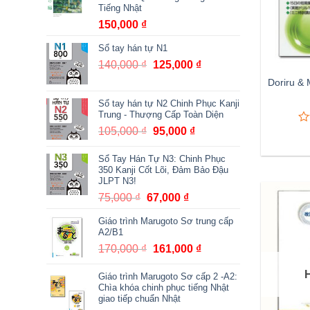
Tiếng Nhật
150,000
₫
Sổ tay hán tự N1
140,000
₫
Giá
125,000
₫
Giá
gốc
hiện
Doriru & 
là:
tại
Sổ tay hán tự N2 Chinh Phục Kanji
140,000 ₫.
là:
Trung - Thượng Cấp Toàn Diện
125,000 ₫.
105,000
₫
Giá
95,000
₫
Giá
0
0
tr
gốc
hiện
5
Sổ Tay Hán Tự N3: Chinh Phục
là:
tại
đá
350 Kanji Cốt Lõi, Đảm Bảo Đậu
105,000 ₫.
là:
gi
JLPT N3!
95,000 ₫.
75,000
₫
Giá
67,000
₫
Giá
gốc
hiện
Giáo trình Marugoto Sơ trung cấp
là:
tại
A2/B1
75,000 ₫.
là:
170,000
₫
Giá
161,000
₫
Giá
67,000 ₫.
gốc
hiện
Giáo trình Marugoto Sơ cấp 2 -A2:
là:
tại
Chìa khóa chinh phục tiếng Nhật
170,000 ₫.
là:
giao tiếp chuẩn Nhật
161,000 ₫.