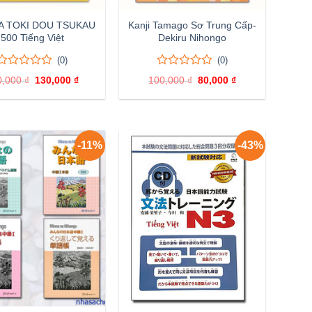
 TOKI DOU TSUKAU
Kanji Tamago Sơ Trung Cấp-
500 Tiếng Việt
Dekiru Nihongo
(0)
(0)
0
0
0
0
0,000
₫
Giá
130,000
₫
Giá
100,000
₫
Giá
80,000
₫
Giá
trên
trên
gốc
hiện
gốc
hiện
5
5
là:
tại
là:
tại
đánh
150,000 ₫.
là:
đánh
100,000 ₫.
là:
130,000 ₫.
80,000 ₫.
giá
giá
-11%
-43%