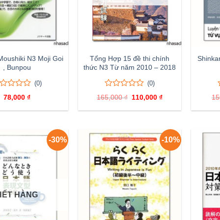
Moushiki N3 Moji Goi
Tổng Hợp 15 đề thi chính
Shinka
, Bunpou
thức N3 Từ năm 2010 – 2018
(0)
(0)
0
0
78,000
₫
165,000
₫
Giá
110,000
₫
Giá
15
ên
trên
gốc
hiện
5
là:
tại
nh
đánh
165,000 ₫.
là:
110,000 ₫.
á
giá
-30%
-10%
HẾT HÀNG